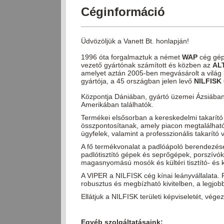
Céginformáció
Üdvözöljük a Vanett Bt. honlapján!
1996 óta forgalmaztuk a német
WAP
cég gép
vezető gyártónak számított és közben az
AL
amelyet aztán 2005-ben megvásárolt a világ
gyártója, a 45 országban jelen levő
NILFISK
Központja Dániában, gyártó üzemei Ázsiába
Amerikában találhatók.
Termékei elsősorban a kereskedelmi takarító
összpontosítanak, amely piacon megtalálható
ügyfelek, valamint a professzionális takarító vá
A fő termékvonalat a padlóápoló berendezés
padlótisztító gépek és seprőgépek, porszívók,
magasnyomású mosók és kültéri tisztító- és k
A VIPER a NILFISK cég kínai leányvállalata. 
robusztus és megbízható kivitelben, a legjob
Ellátjuk a NILFISK területi képviseletét, vége
Egyéb szolgáltatásaink: