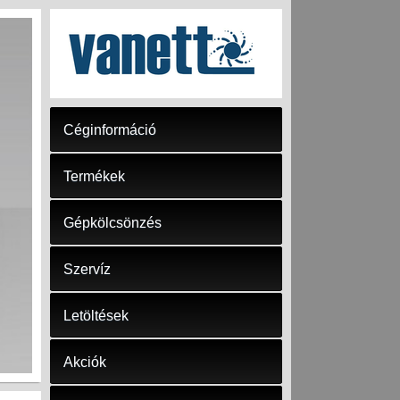
Céginformáció
Termékek
Gépkölcsönzés
Szervíz
Letöltések
Akciók