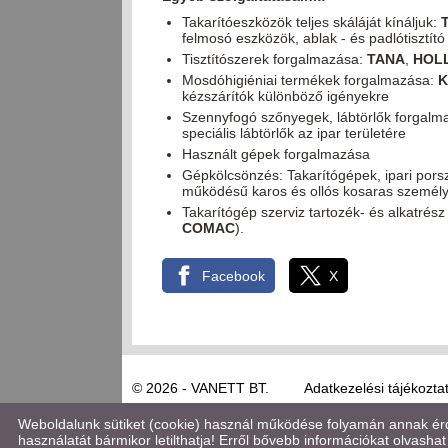
Takarítóeszközök teljes skáláját kínáljuk:
felmosó eszközök, ablak - és padlótisztí
Tisztítószerek forgalmazása:
TANA
,
HOL
Mosdóhigiéniai termékek forgalmazása:
K
kézszárítók különböző igényekre
Szennyfogó szőnyegek, lábtörlők forgal
speciális lábtörlők az ipar területére
Használt gépek forgalmazása
Gépkölcsönzés: Takarítógépek, ipari por
működésű karos és ollós kosaras személ
Takarítógép szerviz tartozék- és alkatrész 
COMAC
).
Facebook
X
© 2026 - VANETT BT.
Adatkezelési tájékozta
Weboldalunk sütiket (cookie) használ működése folyamán annak érde
használatát bármikor letilthatja! Erről bővebb információkat olvashat 