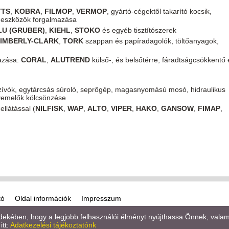
TTS
,
KOBRA
,
FILMOP
,
VERMOP
, gyártó-cégektől takarító kocsik,
tó eszközök forgalmazása
LU (GRUBER)
,
KIEHL
,
STOKO
és egyéb tisztítószerek
IMBERLY-CLARK
,
TORK
szappan és papíradagolók, töltőanyagok,
mazása:
CORAL
,
ALUTREND
külső-, és belsőtérre, fáradtságcsökkentő 
szívók, egytárcsás súroló, seprőgép, magasnyomású mosó, hidraulikus
yemelők kölcsönzése
ellátással (
NILFISK
,
WAP
,
ALTO
,
VIPER
,
HAKO
,
GANSOW
,
FIMAP
,
tó
Oldal információk
Impresszum
kében, hogy a legjobb felhasználói élményt nyújthassa Önnek, valamint
itt:
Adatkezelési tájékoztatónk