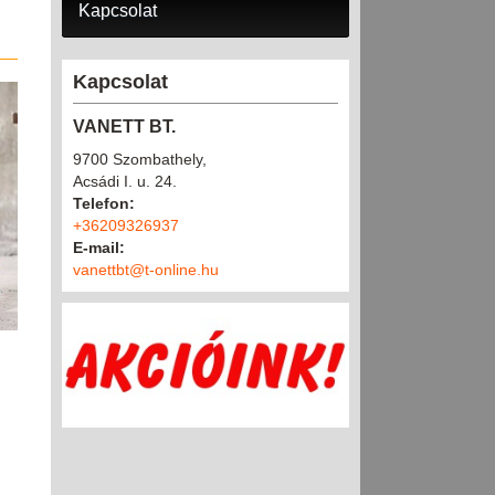
Kapcsolat
Kapcsolat
VANETT BT.
9700 Szombathely,
Acsádi I. u. 24.
Telefon:
+36209326937
E-mail:
vanettbt@t-online.hu