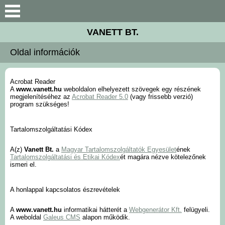
Keresés
VANETT BT.
Céginformáció
Oldal információk
Termékek
Acrobat Reader
A
www.vanett.hu
weboldalon elhelyezett szövegek egy részének
Gépkölcsönzés
megjelenítéséhez az
Acrobat Reader 5.0
(vagy frissebb verzió)
program szükséges!
Szervíz
Tartalomszolgáltatási Kódex
Letöltések
A(z)
Vanett Bt.
a
Magyar Tartalomszolgáltatók Egyesület
ének
Tartalomszolgáltatási és Etikai Kódex
ét magára nézve kötelezőnek
ismeri el.
Akciók
A honlappal kapcsolatos észrevételek
Kapcsolat
A
www.vanett.hu
informatikai hátterét a
Webgenerátor Kft.
felügyeli.
A weboldal
Galeus CMS
alapon működik.