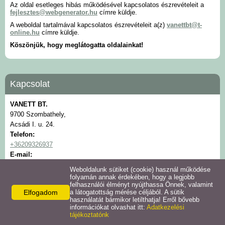
Az oldal esetleges hibás működésével kapcsolatos észrevételeit a
fejlesztes@webgenerator.hu
címre küldje.
A weboldal tartalmával kapcsolatos észrevételeit a(z)
vanettbt@t-
online.hu
címre küldje.
Köszönjük, hogy meglátogatta oldalainkat!
Kapcsolat
VANETT BT.
9700 Szombathely,
Acsádi I. u. 24.
Telefon:
+36209326937
E-mail:
vanettbt@t-online.hu
Weboldalunk sütiket (cookie) használ működése
folyamán annak érdekében, hogy a legjobb
felhasználói élményt nyújthassa Önnek, valamint
Elfogadom
a látogatottság mérése céljából. A sütik
használatát bármikor letilthatja! Erről bővebb
információkat olvashat itt:
Adatkezelési
tájékoztatónk