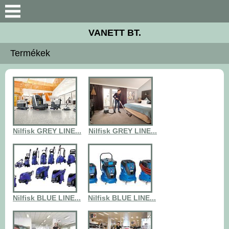
Keresés
VANETT BT.
Céginformáció
Termékek
Termékek
Gépkölcsönzés
Szervíz
Nilfisk GREY LINE...
Nilfisk GREY LINE...
Letöltések
Akciók
Nilfisk BLUE LINE...
Nilfisk BLUE LINE...
Kapcsolat