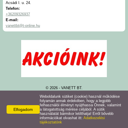
Acsádi I. u. 24.
Telefon:
+36209326937
E-mail:
vanettbt@t-online.hu
© 2026 - VANETT BT.
Adatkezelési tájékoztató
Oldal információk
Impresszum
Weboldalunk sütiket (cookie) használ működése
folyamán annak érdekében, hogy a legjobb
felhasználói élményt nyújthassa Önnek, valamint
Elfogadom
a látogatottság mérése céljából. A sütik
használatát bármikor letilthatja! Erről bővebb
információkat olvashat itt:
Adatkezelési
tájékoztatónk