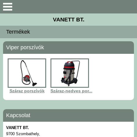
Keresés
VANETT BT.
Céginformáció
Termékek
Termékek
Viper porszívók
Gépkölcsönzés
Szervíz
Letöltések
Száraz porszívók
Száraz-nedves por...
Akciók
Kapcsolat
Kapcsolat
VANETT BT.
9700 Szombathely,