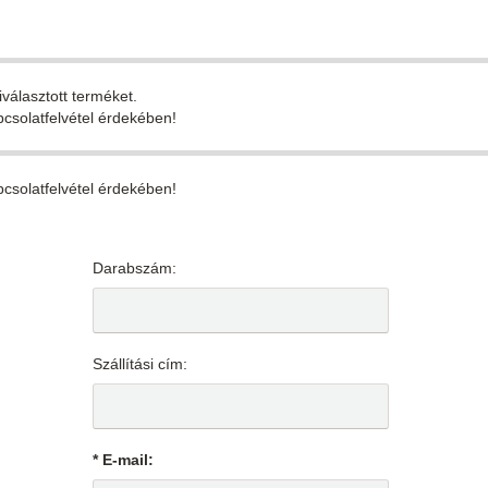
iválasztott terméket.
pcsolatfelvétel érdekében!
pcsolatfelvétel érdekében!
Darabszám:
Szállítási cím:
* E-mail: