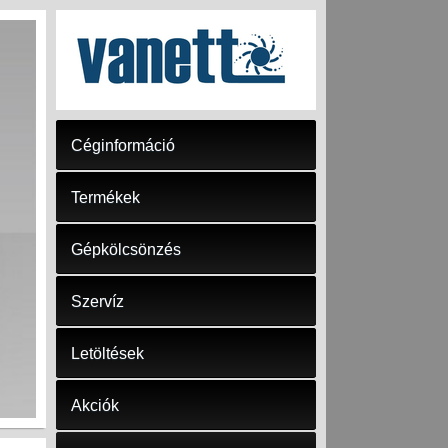
Céginformáció
Termékek
Gépkölcsönzés
Szervíz
Letöltések
Akciók