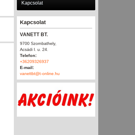
Kapcsolat
Kapcsolat
VANETT BT.
9700 Szombathely,
Acsádi I. u. 24.
Telefon:
+36209326937
E-mail:
vanettbt@t-online.hu