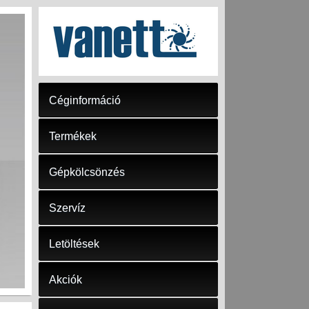
Céginformáció
Termékek
Gépkölcsönzés
Szervíz
Letöltések
Akciók