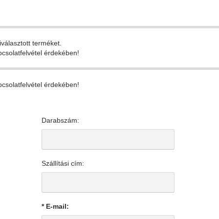
iválasztott terméket.
pcsolatfelvétel érdekében!
pcsolatfelvétel érdekében!
Darabszám:
Szállítási cím:
* E-mail: