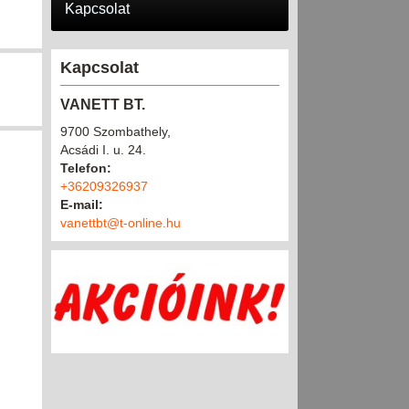
Kapcsolat
Kapcsolat
VANETT BT.
9700 Szombathely,
Acsádi I. u. 24.
Telefon:
+36209326937
E-mail:
vanettbt@t-online.hu