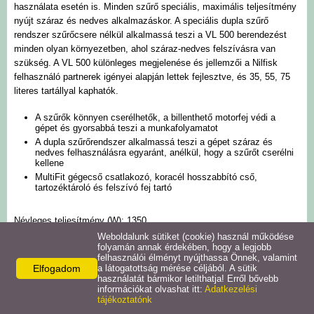
használata esetén is. Minden szűrő speciális, maximális teljesítmény
nyújt száraz és nedves alkalmazáskor. A speciális dupla szűrő
rendszer szűrőcsere nélkül alkalmassá teszi a VL 500 berendezést
minden olyan környezetben, ahol száraz-nedves felszívásra van
szükség. A VL 500 különleges megjelenése és jellemzői a Nilfisk
felhasználó partnerek igényei alapján lettek fejlesztve, és 35, 55, 75
literes tartállyal kaphatók.
A szűrők könnyen cserélhetők, a billenthető motorfej védi a
gépet és gyorsabbá teszi a munkafolyamatot
A dupla szűrőrendszer alkalmassá teszi a gépet száraz és
nedves felhasználásra egyaránt, anélkül, hogy a szűrőt cserélni
kellene
MultiFit gégecső csatlakozó, koracél hosszabbító cső,
tartozéktároló és felszívó fej tartó
Névleges teljesítmény (W):
1350
Légszállítás (L/SEC):
48
Weboldalunk sütiket (cookie) használ működése
folyamán annak érdekében, hogy a legjobb
Tömeg (KG):
12.5
felhasználói élményt nyújthassa Önnek, valamint
Vákuum a fejnél (KPA):
20
Elfogadom
a látogatottság mérése céljából. A sütik
Tartály térfogat (L):
35
használatát bármikor letilthatja! Erről bővebb
információkat olvashat itt:
Adatkezelési
Porzsák térfogat (L):
18
tájékoztatónk
Szívóteljesítmény a cső végén (W):
250