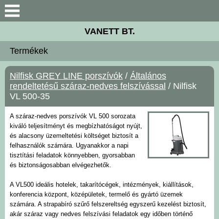
Keresés
VANETT BT.
Céginformáció
Termékek
Termékek
Nilfisk GREY LINE porszívók
/
Általános
rendeltetésű száraz-nedves felszívással
/ Nilfisk
Gépkölcsönzés
VL 500-35
A száraz-nedves porszívók VL 500 sorozata
Szervíz
kiváló teljesítményt és megbízhatóságot nyújt,
és alacsony üzemeltetési költséget biztosít a
Letöltések
felhasználók számára. Ugyanakkor a napi
tisztítási feladatok könnyebben, gyorsabban
és biztonságosabban elvégezhetők.
Akciók
A VL500 ideális hotelek, takarítócégek, intézmények, kiállítások,
konferencia központ, középületek, termelő és gyártó üzemek
Kapcsolat
számára. A strapabíró szűrő felszereltség egyszerű kezelést biztosít,
akár száraz vagy nedves felszívási feladatok egy időben történő